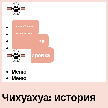
Собаки
Кошки
Кормление
Лечение
Дрессировка
Меню
Меню
Чихуахуа: история