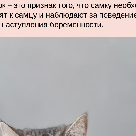
к – это признак того, что самку необ
ят к самцу и наблюдают за поведение
 наступления беременности.