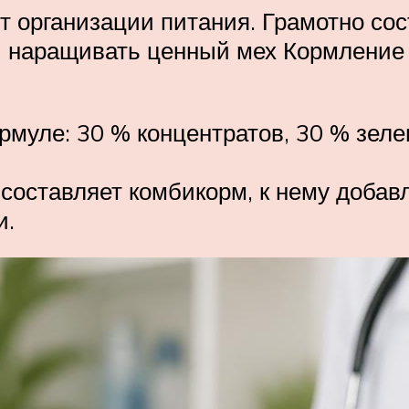
 организации питания. Грамотно со
и наращивать ценный мех Кормление
муле: 30 % концентратов, 30 % зелен
составляет комбикорм, к нему добав
и.