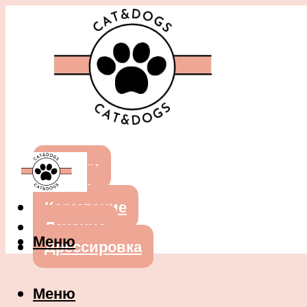
Собаки
Кошки
Кормление
Лечение
Меню
Дрессировка
Меню