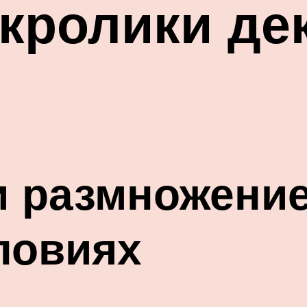
 кролики де
 размножение
ловиях