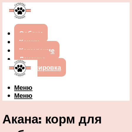
Собаки
Кошки
Кормление
Лечение
Дрессировка
Меню
Меню
Акана: корм для