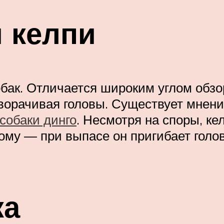
 келпи
бак. Отличается широким углом обзор
оворачивая головы. Существует мнени
собаки динго
. Несмотря на споры, к
у — при выпасе он пригибает голову 
ка