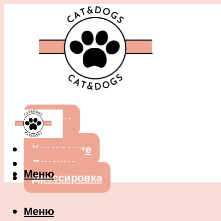
Собаки
Кошки
Кормление
Лечение
Меню
Дрессировка
Меню