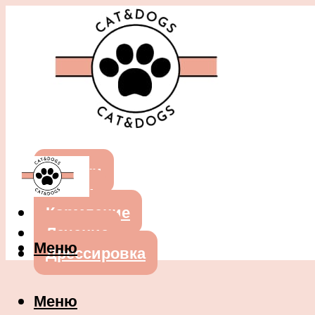
Собаки
Кошки
Кормление
Лечение
Меню
Дрессировка
Меню