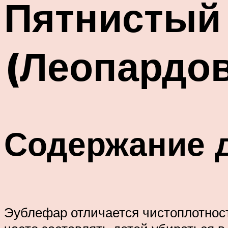
Пятнистый
(Леопардов
Содержание 
Эублефар отличается чистоплотност