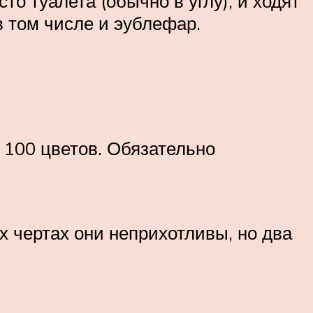
о туалета (обычно в углу), и ходят
в том числе и эублефар.
о 100 цветов. Обязательно
х чертах они неприхотливы, но два