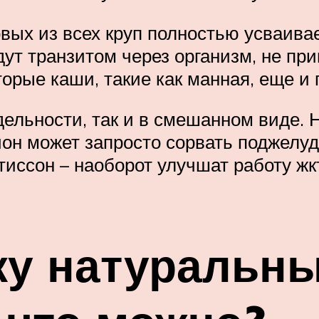
овых из всех круп полностью усваива
ут транзитом через организм, не пр
торые каши, такие как манная, еще и
тдельности, так и в смешанном виде. 
ион может запросто сорвать поджелуд
патиссон – наоборот улучшат работу ж
ку натуральн