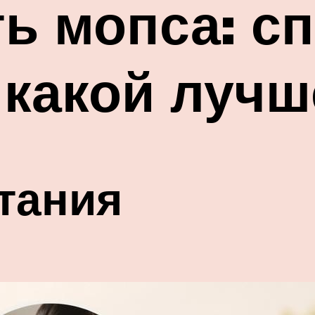
ь мопса: с
 какой лучш
тания