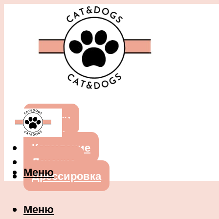
Собаки
Кошки
Кормление
Лечение
Меню
Дрессировка
Меню