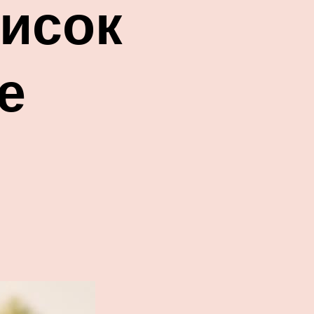
писок
е