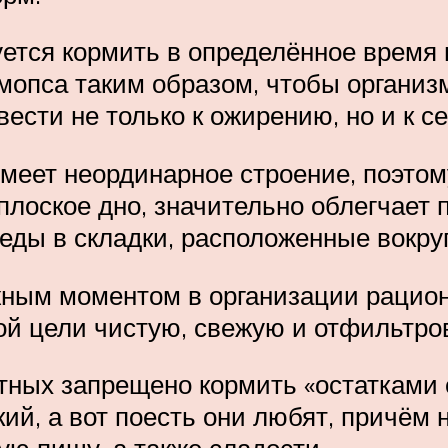
ется кормить в определённое время 
мопса таким образом, чтобы организ
ести не только к ожирению, но и к 
меет неординарное строение, поэтому
плоское дно, значительно облегчает 
ды в складки, расположенные вокруг
ным моментом в организации рацион
той цели чистую, свежую и отфильтро
ных запрещено кормить «остатками с
кий, а вот поесть они любят, причём 