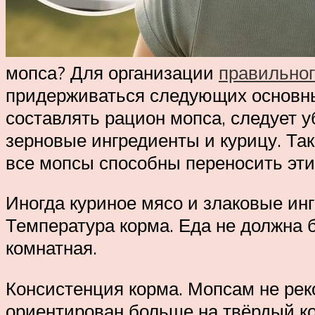
мопса? Для организации
правильног
придерживаться следующих основных
составлять рацион мопса, следует у
зерновые ингредиенты и курицу. Та
все мопсы способны переносить эти
Иногда куриное мясо и злаковые ин
Температура корма. Еда не должна 
комнатная.
Консистенция корма. Мопсам не рек
ориентирован больше на твёрдый к