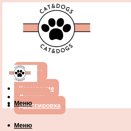
Собаки
Кошки
Кормление
Лечение
Меню
Дрессировка
Меню