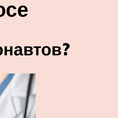
осе
онавтов?