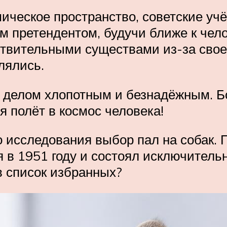
мическое пространство, советские уч
м претендентом, будучи ближе к чело
твительными существами из-за своег
лялись.
о делом хлопотным и безнадёжным. Б
 полёт в космос человека!
го исследования выбор пал на собак.
 в 1951 году и состоял исключитель
в список избранных?