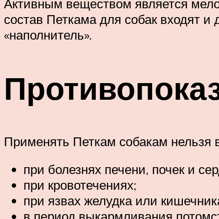
Активным веществом является мело
состав Петкама для собак входят и
«наполнитель».
Противопока
Применять Петкам собакам нельзя в
при болезнях печени, почек и с
при кровотечениях;
при язвах желудка или кишечник
в период выкармливания потомс