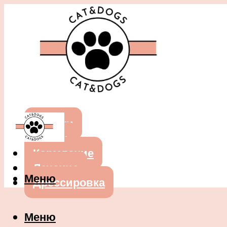
Собаки
Кошки
Кормление
Лечение
Меню
Дрессировка
Меню