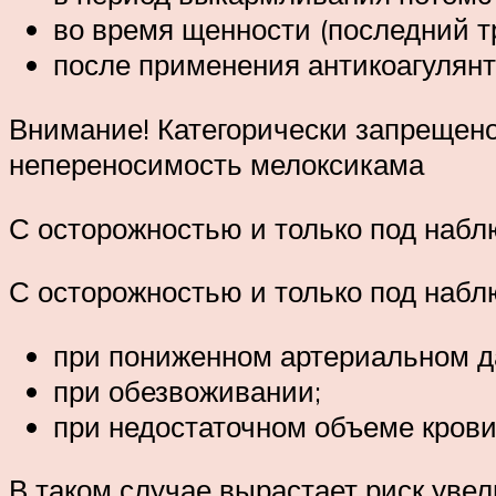
во время щенности (последний т
после применения антикоагулянт
Внимание! Категорически запрещено
непереносимость мелоксикама
С осторожностью и только под набл
С осторожностью и только под набл
при пониженном артериальном д
при обезвоживании;
при недостаточном объеме крови
В таком случае вырастает риск увел