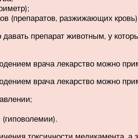
риметр);
ов (препаратов, разжижающих кровь)
 давать препарат животным, у кото
юдением врача лекарство можно прим
юдением врача лекарство можно прим
авлении;
 (гиповолемии).
ичения токсичности медикамента, а 