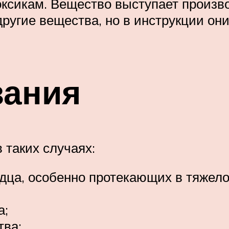
ксикам. Вещество выступает произво
 другие вещества, но в инструкции о
зания
 таких случаях:
ердца, особенно протекающих в тяжел
а;
тва;