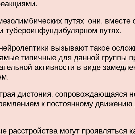
реакциями.
езолимбических путях, они, вместе с
 и тубероинфундибулярном путях.
 нейролептики вызывают такое ослож
самые типичные для данной группы п
ательной активности в виде замедл
ем.
страя дистония, сопровождающаяся 
тремлением к постоянному движению 
 расстройства могут проявляться ка