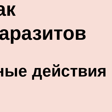
ак
паразитов
ные действия