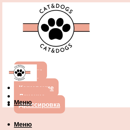
Собаки
Кошки
Кормление
Лечение
Меню
Дрессировка
Меню