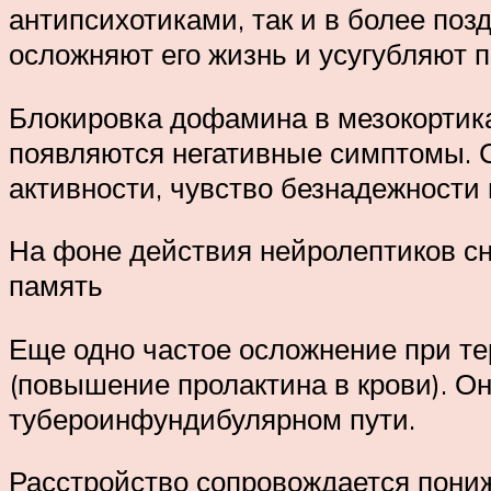
антипсихотиками, так и в более по
осложняют его жизнь и усугубляют 
Блокировка дофамина в мезокортика
появляются негативные симптомы. С
активности, чувство безнадежности
На фоне действия нейролептиков сн
память
Еще одно частое осложнение при т
(повышение пролактина в крови). О
тубероинфундибулярном пути.
Расстройство сопровождается пониж