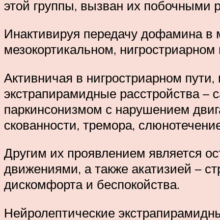
этой группы, вызван их побочными 
Инактивируя передачу дофамина в м
мезокортикальном, нигростриарном
Активничая в нигростриарном пути,
экстрапирамидные расстройства – 
паркинсонизмом с нарушением двиг
скованности, тремора, слюнотечени
Другим их проявлением является о
движениями, а также акатизией – с
дискомфорта и беспокойства.
Нейролептические экстрапирамидные