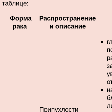
таблице:
Форма
Распространение
рака
и описание
г
п
р
з
у
о
н
б
л
Припухлости