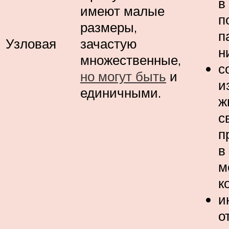
в
имеют малые
п
размеры,
п
Узловая
зачастую
н
множественные,
с
но могут быть
и
и
единичными.
ж
с
п
в
м
к
и
о