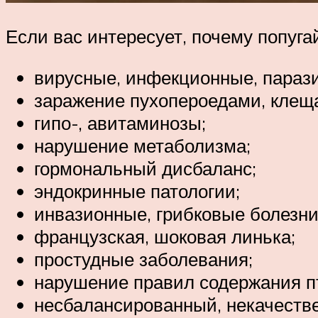
Если вас интересует, почему попуга
вирусные, инфекционные, параз
заражение пухопероедами, клеща
гипо-, авитаминозы;
нарушение метаболизма;
гормональный дисбаланс;
эндокринные патологии;
инвазионные, грибковые болезни
французская, шоковая линька;
простудные заболевания;
нарушение правил содержания пт
несбалансированный, некачеств