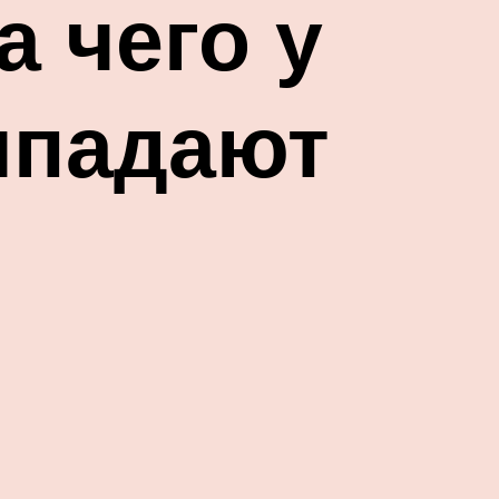
 чего у
ыпадают