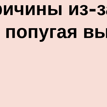
ичины из-за
 попугая в