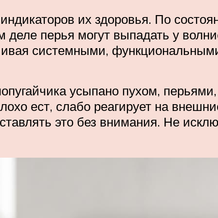
индикаторов их здоровья. По состоя
м деле перья могут выпадать у волн
нчивая системными, функциональными
попугайчика усыпано пухом, перьями,
плохо ест, слабо реагирует на внешн
оставлять это без внимания. Не исклю