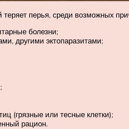
й теряет перья, среди возможных пр
итарные болезни;
ми, другими эктопаразитами;
;
иц (грязные или тесные клетки);
енный рацион.