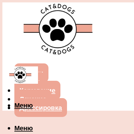
Собаки
Кошки
Кормление
Лечение
Меню
Дрессировка
Меню