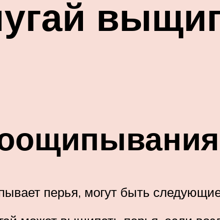
пугай выщи
моощипывания
пывает перья, могут быть следующие