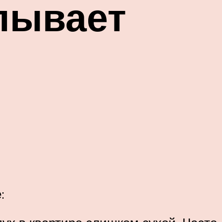
пывает
: