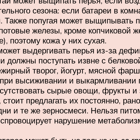
ай может выщипать перья, если возд
ельного сезона: если батареи в комн
я. Также попугая может выщипывать п
 потовые железы, кроме копчиковой ж
е), поэтому кожа у них сухая.
ожет выдергивать перья из-за дефи
ни должны поступать извне с белков
жирный творог, йогурт, мясной фарш.
, при высиживании и выкармливании 
сутствовать сырые овощи, фрукты и 
 стоит предлагать их постоянно, ран
дни и те же зерносмеси. Нельзя пито
о спровоцирует нарушение метаболизм