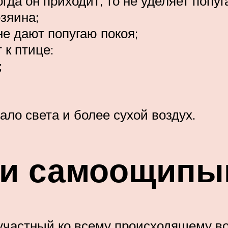
когда он приходит, то не уделяет попу
озяина;
е дают попугаю покоя;
 к птице:
;
мало света и более сухой воздух.
и самоощипы
участный ко всему происходящему вок