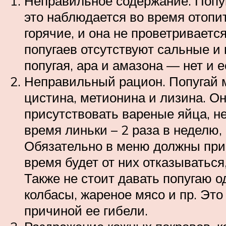
Неправильное содержание. Попуг
это наблюдается во время отопит
горячие, и она не проветриваетс
попугаев отсутствуют сальные и
попугая, ара и амазона — нет и е
Неправильный рацион. Попугай м
цистина, метионина и лизина. О
присутствовать вареные яйца, не
время линьки – 2 раза в неделю
Обязательно в меню должны при
время будет от них отказываться,
Также не стоит давать попугаю о
колбасы, жареное мясо и пр. Эт
причиной ее гибели.