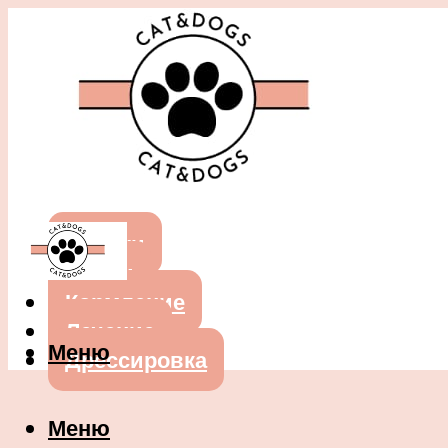
Собаки
Кошки
Кормление
Лечение
Меню
Дрессировка
Меню