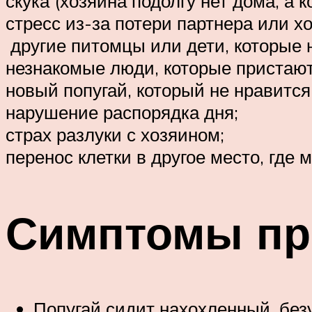
скука (хозяина подолгу нет дома, а 
стресс из-за потери партнера или х
другие питомцы или дети, которые н
незнакомые люди, которые пристают
новый попугай, который не нравится
нарушение распорядка дня;
страх разлуки с хозяином;
перенос клетки в другое место, где 
Симптомы пр
Попугай сидит нахохленный, без