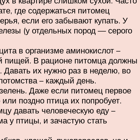
ух в квартире слишком сухой. Часто
ате, где содержаться питомец
ерья, если его забывают купать. У
елезы (у отдельных пород — серого
цита в организме аминокислот –
ой пищей. В рационе питомца должны
 Давать их нужно раз в неделю, во
потомства – каждый день.
зелень. Даже если питомец первое
о или поздно птица их попробует.
мцу давать человеческую еду –
а у птицы, и зачастую стать