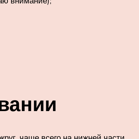
гаю внимание);
вании
руг, чаще всего на нижней части