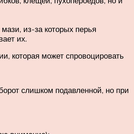
ибков, клещей, пухопероедов, но и
мази, из-за которых перья
вает их.
ии, которая может спровоцировать
оборот слишком подавленной, но при