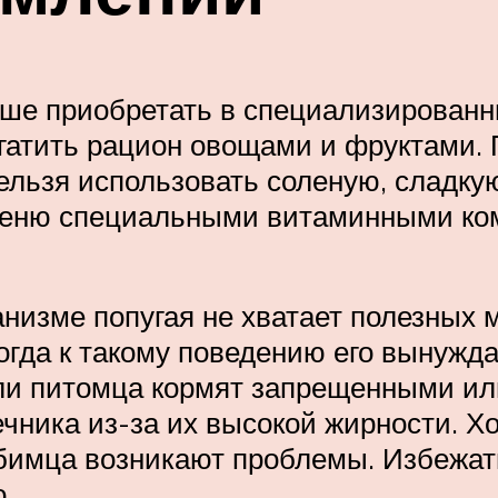
учше приобретать в специализирован
гатить рацион овощами и фруктами.
Нельзя использовать соленую, сладку
 меню специальными витаминными к
низме попугая не хватает полезных 
гда к такому поведению его вынуждае
ли питомца кормят запрещенными ил
ечника из-за их высокой жирности. Х
юбимца возникают проблемы. Избежат
.