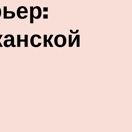
ьер:
канской