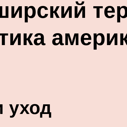
ирский тер
тика амери
 уход