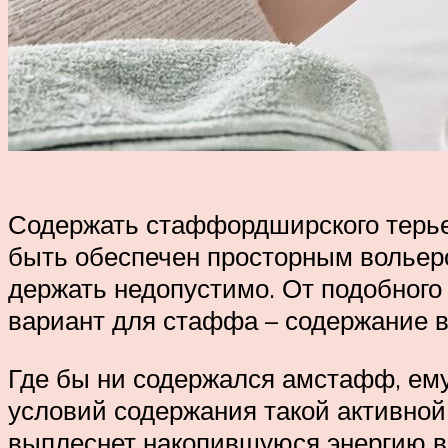
Содержать стаффордширского терьер
быть обеспечен просторным вольеро
держать недопустимо. От подобного
вариант для стаффа – содержание в
Где бы ни содержался амстафф, ему
условий содержания такой активной
выплеснет накопившуюся энергию во