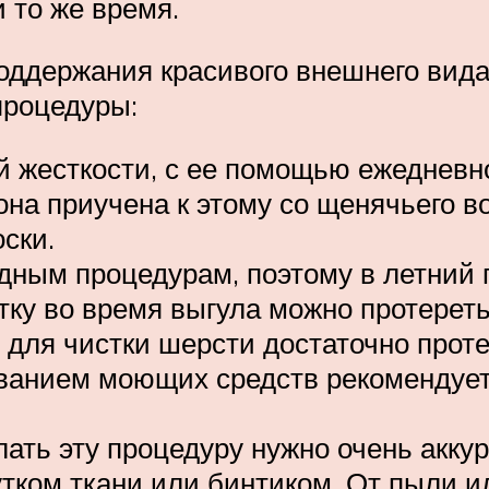
и то же время.
поддержания красивого внешнего вида
процедуры:
й жесткости, с ее помощью ежедневно
она приучена к этому со щенячьего 
ски.
дным процедурам, поэтому в летний 
ку во время выгула можно протереть 
 для чистки шерсти достаточно проте
ванием моющих средств рекомендует
ать эту процедуру нужно очень аккур
утком ткани или бинтиком. От пыли и