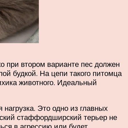
ко при втором варианте пес должен
ой будкой. На цепи такого питомца
ихика животного. Идеальный
нагрузка. Это одно из главных
нский стаффордширский терьер не
ься в агрессию или будет