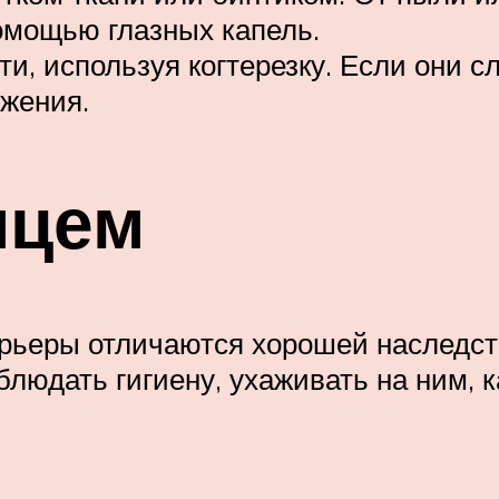
помощью глазных капель.
гти, используя когтерезку. Если они 
жения.
мцем
ьеры отличаются хорошей наследств
блюдать гигиену, ухаживать на ним, к