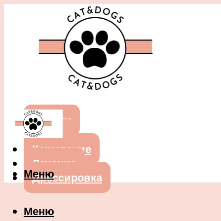
Собаки
Кошки
Кормление
Лечение
Меню
Дрессировка
Меню