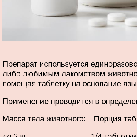
Препарат используется единоразово
либо любимым лакомством животног
помещая таблетку на основание язы
Применение проводится в определе
Масса тела животного: Порция табл
до 2 кг 1/4 таблетки