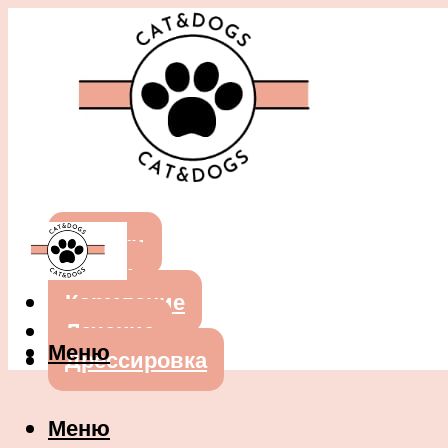
Собаки
Кошки
Кормление
Лечение
Меню
Дрессировка
Меню