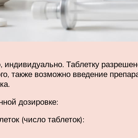
, индивидуально. Таблетку разрешен
о, также возможно введение препара
ка.
нной дозировке:
еток (число таблеток):