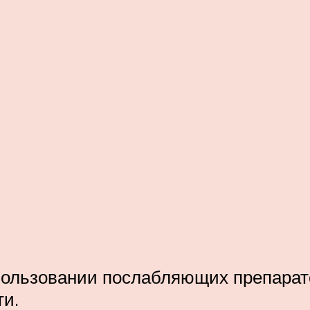
и
спользовании послабляющих препарат
ти.