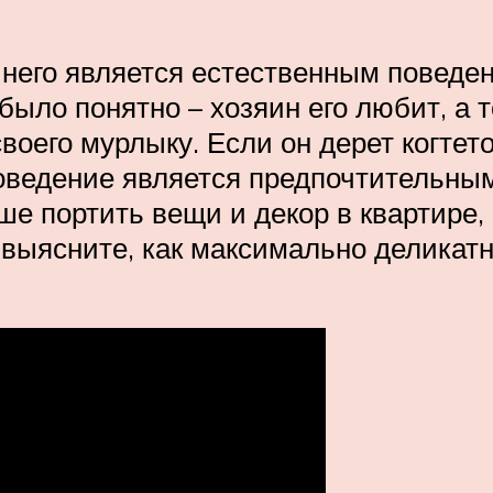
я него является естественным поведен
было понятно – хозяин его любит, а т
воего мурлыку. Если он дерет когтет
оведение является предпочтительным.
е портить вещи и декор в квартире,
 выясните, как максимально деликатно