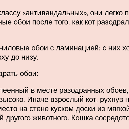
классу «антивандальных», они легко 
е обои после того, как кот разодра
иниловые обои с ламинацией: с них х
ху до низу.
драть обои:
клеенный в месте разодранных обоев,
высоко. Иначе взрослый кот, рухнув н
есто на стене куском доски из мягко
й другого животного. Кошка сосредот