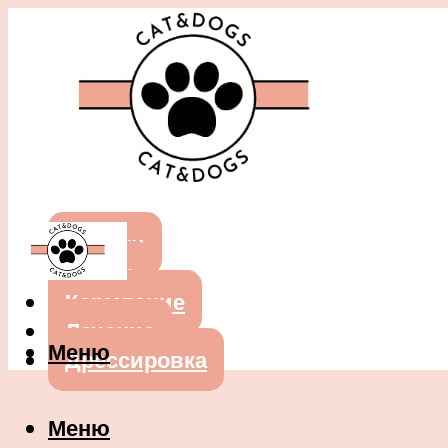
Собаки
Кошки
Кормление
Лечение
Меню
Дрессировка
Меню