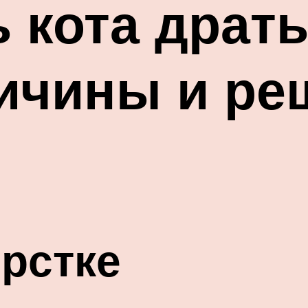
ь кота драть
ичины и ре
рстке