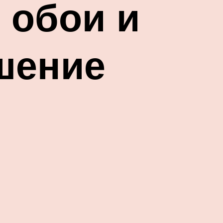
 обои и
шение