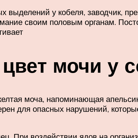
 выделений у кобеля, заводчик, преж
мание своим половым органам. Посто
гивает
цвет мочи у 
желтая моча, напоминающая апельси
ерен для опасных нарушений, которы
ец. При воздействии ядов на органи