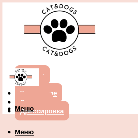
Собаки
Кошки
Кормление
Лечение
Меню
Дрессировка
Меню