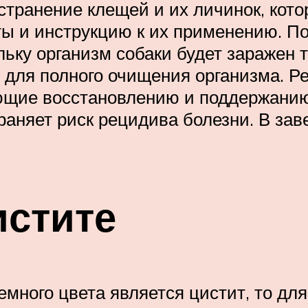
странение клещей и их личинок, кото
 и инструкцию к их применению. Пос
ольку организм собаки будет заражен
для полного очищения организма. Ре
ющие восстановлению и поддержанию
траняет риск рецидива болезни. В за
истите
емного цвета является цистит, то д