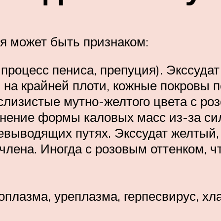
я может быть признаком:
процесс пениса, препуция). Экссудат
 на крайней плоти, кожные покровы п
слизистые мутно-желтого цвета с роз
енение формы каловых масс из-за си
евыводящих путях. Экссудат желтый,
 члена. Иногда с розовым оттенком, ч
плазма, уреплазма, герпесвирус, хла