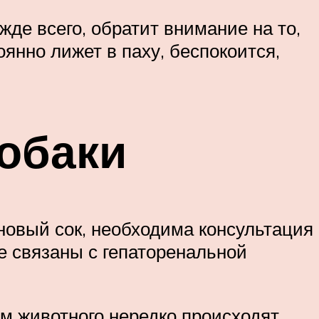
де всего, обратит внимание на то,
янно лижет в паху, беспокоится,
собаки
новый сок, необходима консультация
е связаны с гепаторенальной
зм животного нередко происходят