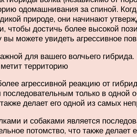
орию одомашнивания за спиной. Когд
 дикой природе, они начинают утвержд
, чтобы достичь более высокой пози
 вы можете увидеть агрессивное пове
важной для вашего волчьего гибрида
ь метит территорию
олее агрессивной реакцию от гибрид
 последовательным только в одной о
 также делает его одной из самых не
лками и собаками является последов
ельное потомство, что также делает 