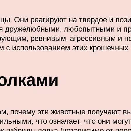
ы. Они реагируют на твердое и пози
ся дружелюбными, любопытными и пр
рующим, ревнивым, агрессивным и не
ем с использованием этих крошечных 
волками
м, почему эти животные получают вы
льными, что означает, что они могу
ак гибриды волка (независимо от поро