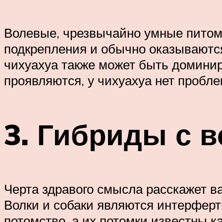
Волевые, чрезвычайно умные питомц
подкрепления и обычно оказывают
чихуахуа также может быть домини
проявляются, у чихуахуа нет пробл
3. Гибриды с 
Черта здравого смысла расскажет ва
Волки и собаки являются интерферти
потомство, а их потомки известны к