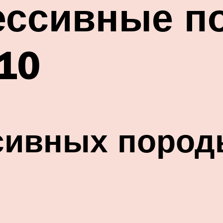
ессивные п
-10
сивных пород