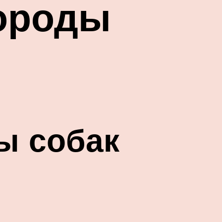
ороды
ы собак