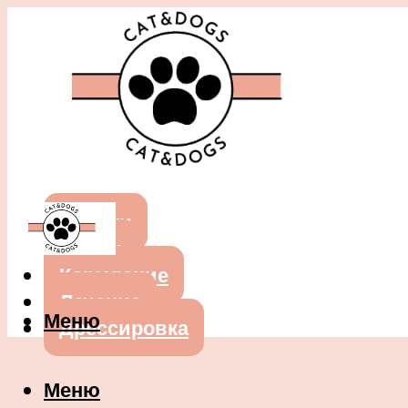
Собаки
Кошки
Кормление
Лечение
Меню
Дрессировка
Меню