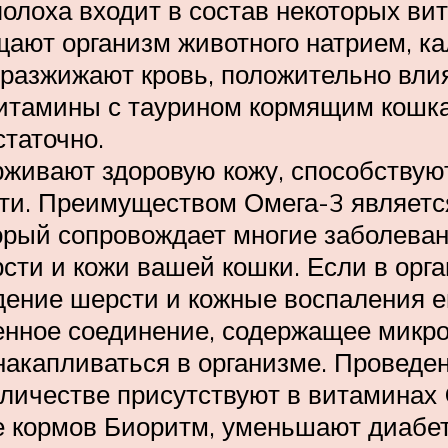
ополоха входит в состав некоторых в
ают организм животного натрием, ка
 разжижают кровь, положительно вли
итамины с таурином кормящим кошкам
таточно.
живают здоровую кожу, способствую
и. Преимуществом Омега-3 является
орый сопровождает многие заболеван
рсти и кожи вашей кошки. Если в орг
дение шерсти и кожные воспаления е
нное соединение, содержащее микроэ
 накапливаться в организме. Проведе
личестве присутствуют в витаминах 
е кормов Биоритм, уменьшают диабет