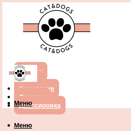
Собаки
Кошки
Кормление
Лечение
Меню
Дрессировка
Меню