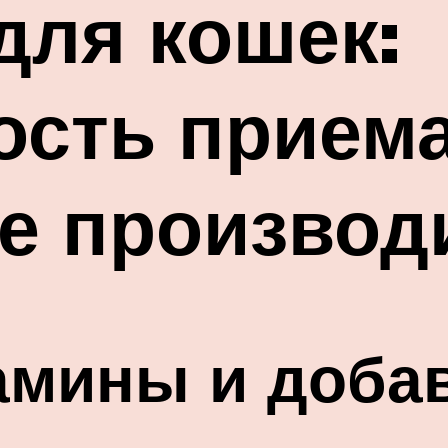
для кошек:
ость приема
е производ
амины и доба