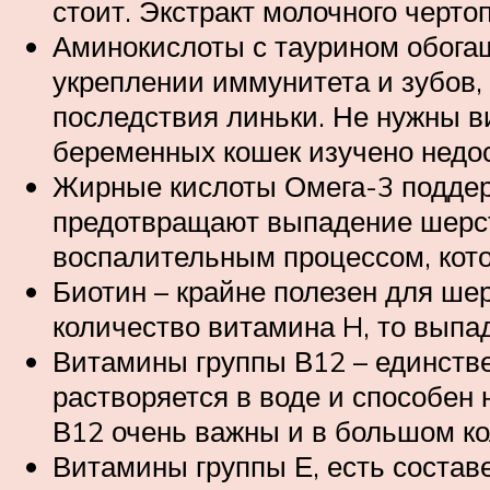
стоит. Экстракт молочного черт
Аминокислоты с таурином обогащ
укреплении иммунитета и зубов,
последствия линьки. Не нужны в
беременных кошек изучено недос
Жирные кислоты Омега-3 поддер
предотвращают выпадение шерст
воспалительным процессом, кот
Биотин – крайне полезен для ше
количество витамина H, то выпа
Витамины группы В12 – единстве
растворяется в воде и способен
В12 очень важны и в большом ко
Витамины группы Е, есть состав