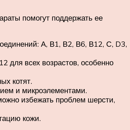
араты помогут поддержать ее
единений: А, В1, В2, В6, В12, С, D3,
2 для всех возрастов, особенно
ых котят.
цием и микроэлементами.
 можно избежать проблем шерсти,
тацию кожи.