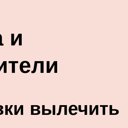
 и
ители
вки вылечить