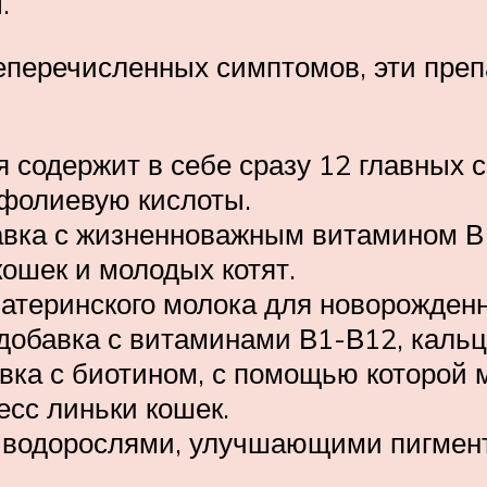
.
перечисленных симптомов, эти преп
 содержит в себе сразу 12 главных со
 фолиевую кислоты.
вка с жизненноважным витамином В1
кошек и молодых котят.
атеринского молока для новорожденн
 добавка с витаминами В1-В12, каль
авка с биотином, с помощью которой
сс линьки кошек.
 водорослями, улучшающими пигмен