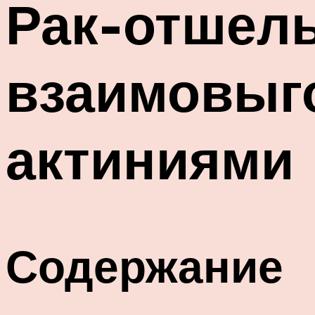
Рак-отшель
взаимовыг
актиниями
Содержание