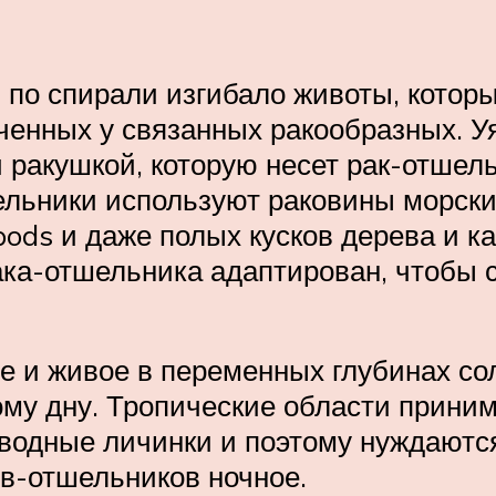
 по спирали изгибало животы, которы
еченных у связанных ракообразных. 
ракушкой, которую несет рак-отшельн
ельники используют раковины морски
ods и даже полых кусков дерева и к
ака-отшельника адаптирован, чтобы 
 и живое в переменных глубинах со
ому дну. Тропические области прини
 водные личинки и поэтому нуждаются
в-отшельников ночное.