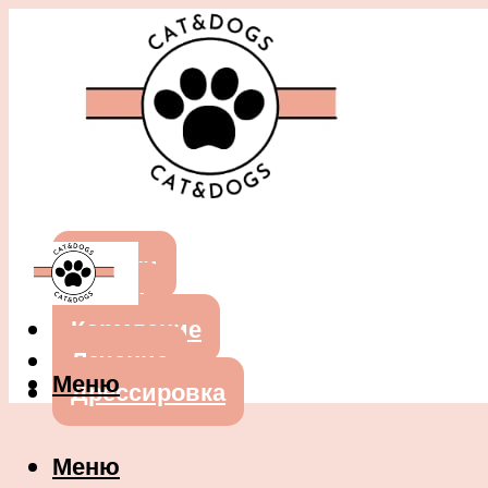
Собаки
Кошки
Кормление
Лечение
Меню
Дрессировка
Меню