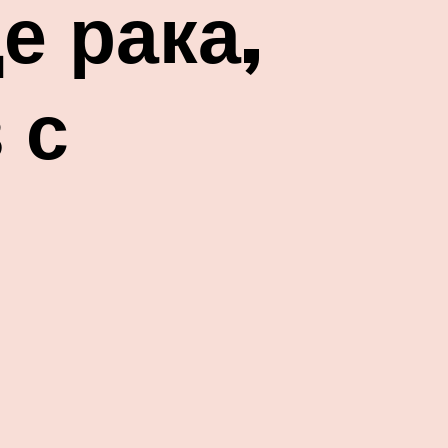
е рака,
 с