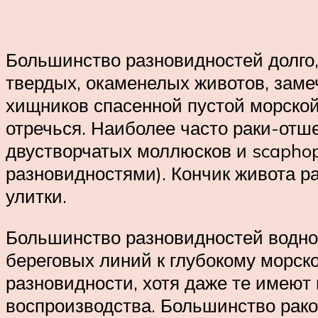
Большинство разновидностей долго,
твердых, окаменелых животов, зам
хищников спасенной пустой морской 
отречься. Наиболее часто раки-отш
двустворчатых моллюсков и scaphop
разновидностями). Кончик живота р
улитки.
Большинство разновидностей водное
береговых линий к глубокому морск
разновидности, хотя даже те имеют
воспроизводства. Большинство рако