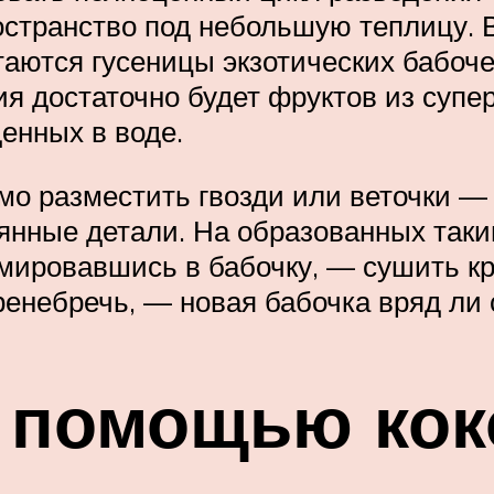
остранство под небольшую теплицу. 
таются гусеницы экзотических бабоч
я достаточно будет фруктов из супе
денных в воде.
мо разместить гвозди или веточки —
евянные детали. На образованных так
мировавшись в бабочку, — сушить кр
небречь, — новая бабочка вряд ли 
с помощью кок