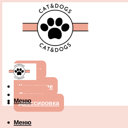
Собаки
Кошки
Кормление
Лечение
Меню
Дрессировка
Меню