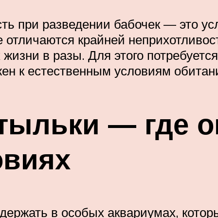
сть при разведении бабочек — это у
ые отличаются крайней неприхотливос
 жизни в разы. Для этого потребуетс
ен к естественным условиям обитани
тыльки — где о
овиях
держать в особых аквариумах, котор