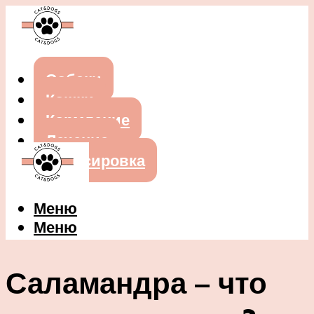
Собаки
Кошки
Кормление
Лечение
Дрессировка
Меню
Меню
Саламандра – что