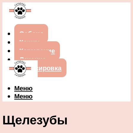
Собаки
Кошки
Кормление
Лечение
Дрессировка
Меню
Меню
Щелезубы