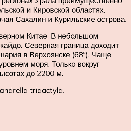
х регионах Урала преимущественно
льской и Кировской областях.
ючая Сахалин и Курильские острова.
верном Китае. В небольшом
кайдо. Северная граница доходит
шария в Верхоянске (68°). Чаще
уровнем моря. Только вокруг
ысотах до 2200 м.
drella tridactyla.