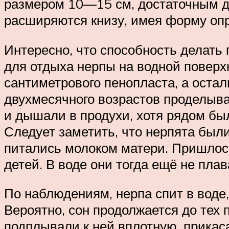
размером 10—15 см, достаточным дл
расширяются книзу, имея форму опр
Интересно, что способность делать
для отдыха нерпы на водной повер
сантиметрового пенопласта, а оста
двухмесячного возрастов проделывал
и дышали в продухи, хотя рядом бы
Следует заметить, что нерпята был
питались молоком матери. Пришлось
детей. В воде они тогда ещё не плав
По наблюдениям, нерпа спит в воде,
Вероятно, сон продолжается до тех 
подплывали к ней вплотную, прикас