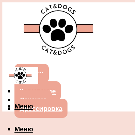
Собаки
Кошки
Кормление
Лечение
Меню
Дрессировка
Меню