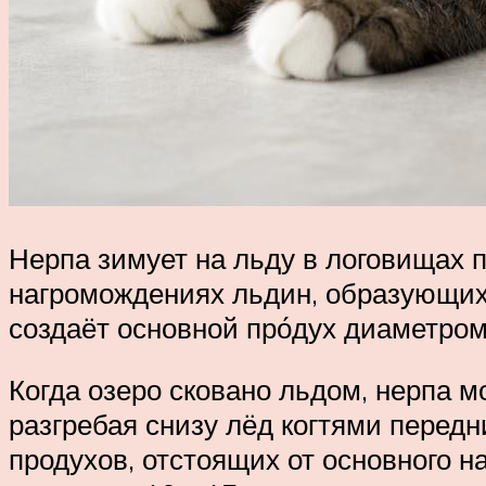
Нерпа зимует на льду в логовищах 
нагромождениях льдин, образующих
создаёт основной про́дух диаметром
Когда озеро сковано льдом, нерпа 
разгребая снизу лёд когтями передн
продухов, отстоящих от основного н