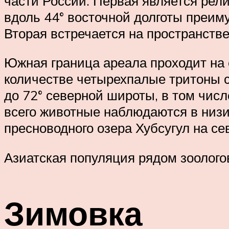
части России. Первая является рел
вдоль 44° восточной долготы преим
Вторая встречается на пространстве
Южная граница ареала проходит на
количестве четырехпалые тритоны с
до 72° северной широты, в том числ
всего животные наблюдаются в низи
пресноводного озера Хубсугул на с
Азиатская популяция рядом зоологов
Зимовка