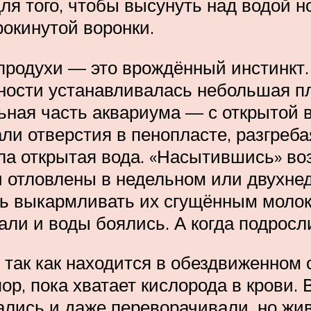
я того, чтобы высунуть над водой н
окинутой воронки.
 продухи — это врождённый инстинкт
хности устанавливалась небольшая 
льная часть аквариума — с открытой 
и отверстия в пенопласте, разгребая
ла открытая вода. «Насытившись» воз
и отловлены в недельном или двухнед
 выкармливать их сгущённым молоком
али и воды боялись. А когда подросли
 так как находится в обездвиженном 
пор, пока хватает кислорода в крови.
ались и даже переворачивали, но жи