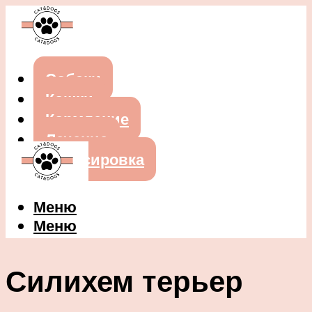
Собаки
Кошки
Кормление
Лечение
Дрессировка
Меню
Меню
Силихем терьер