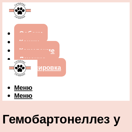
Собаки
Кошки
Кормление
Лечение
Дрессировка
Меню
Меню
Гемобартонеллез у