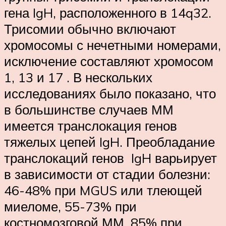
гена IgH, расположенного в 14q32.
Трисомии обычно включают
хромосомы с нечетными номерами,
исключение составляют хромосом
1, 13 и 17 . В нескольких
исследованиях было показано, что
в большинстве случаев ММ
имеется транслокация генов
тяжелых цепей IgH. Преобладание
транслокаций генов IgH варьирует
в зависимости от стадии болезни:
46-48% при MGUS или тлеющей
миеломе, 55-73% при
костномозговой ММ, 85% при