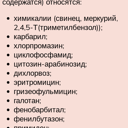
содержатся) относятся:
химикалии (свинец, меркурий,
2,4,5-Т(триметилбензол));
карбарил;
хлорпромазин;
циклофосфамид;
цитозин-арабинозид;
дихлорвоз;
эритромицин;
гризеофульмицин;
галотан;
фенобарбитал;
фенилбутазон;
примидон;