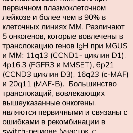
первичном плазмоклеточном
лейкозе и более чем в 90% в
клеточных линиях ММ. Различают
5 онкогенов, которые вовлечены в
транслокацию генов IgH при MGUS
и ММ: 11q13 (CCND1- циклин D1),
4p16.3 (FGFR3 и MMSET), 6p21
(CCND3 циклин D3), 16q23 (c-MAF)
и 20q11 (MAF-B). Большинство
транслокаций, вовлекающих
вышеуказанные онкогены,
являются первичными и связаны с
ошибками в рекомбинации в
switch-регионе (участок, с