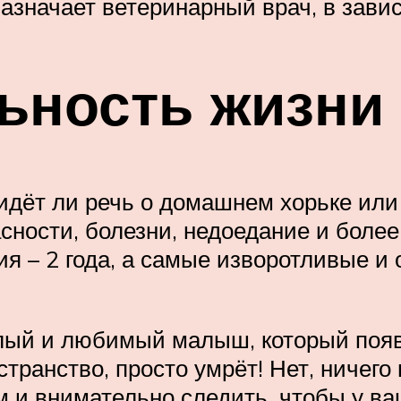
значает ветеринарный врач, в зави
ьность жизни
 идёт ли речь о домашнем хорьке или
сности, болезни, недоедание и боле
я – 2 года, а самые изворотливые и
милый и любимый малыш, который поя
ранство, просто умрёт! Нет, ничего 
м и внимательно следить, чтобы у в