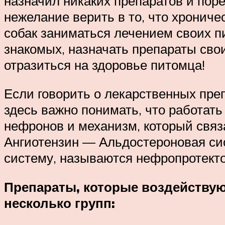
назначил никаких препаратов и поре
нежелание верить в то, что хронич
собак заниматься лечением своих п
знакомых, назначать препараты сво
отразиться на здоровье питомца!
Если говорить о лекарственных преп
здесь важно понимать, что работать
нефронов и механизм, который свя
Ангиотензин — Альдостероновая сис
систему, называются нефропротекто
Препараты, которые воздействую
несколько групп: