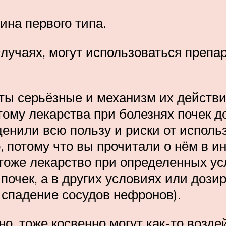
ина первого типа.
лучаях, могут использоваться препа
аты серьёзные и механизм их действи
тому лекарства при болезнях почек д
енили всю пользу и риски от использ
 потому что вы прочитали о нём в и
 тоже лекарство при определенных у
почек, а в других условиях или дози
спадение сосудов нефронов).
о, тоже косвенно могут как-то воздей