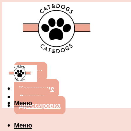
Собаки
Кошки
Кормление
Лечение
Меню
Дрессировка
Меню