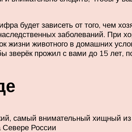
фра будет зависеть от того, чем хоз
а наследственных заболеваний. При х
к жизни животного в домашних услови
бы зверёк прожил с вами до 15 лет, п
де
кий, самый внимательный хищный из 
а Севере России