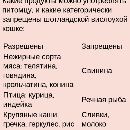
Какие продукты можно употреблять
питомцу, и какие категорически
запрещены шотландской вислоухой
кошке:
Разрешены
Запрещены
Нежирные сорта
мяса: телятина,
Свинина
говядина,
крольчатина, конина
Птица: курица,
Речная рыба
индейка
Крупяные каши:
Сливки,
гречка, геркулес, рис
молоко