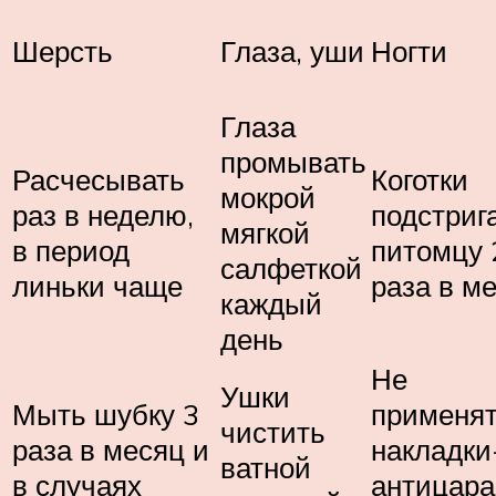
Шерсть
Глаза, уши
Ногти
Глаза
промывать
Расчесывать
Коготки
мокрой
раз в неделю,
подстриг
мягкой
в период
питомцу 
салфеткой
линьки чаще
раза в м
каждый
день
Не
Ушки
Мыть шубку 3
применя
чистить
раза в месяц и
накладки
ватной
в случаях
антицара