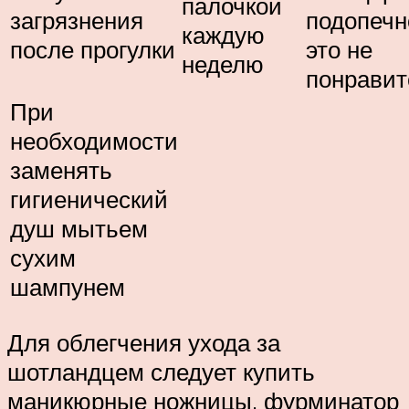
палочкой
загрязнения
подопеч
каждую
после прогулки
это не
неделю
понравит
При
необходимости
заменять
гигиенический
душ мытьем
сухим
шампунем
Для облегчения ухода за
шотландцем следует купить
маникюрные ножницы, фурминатор