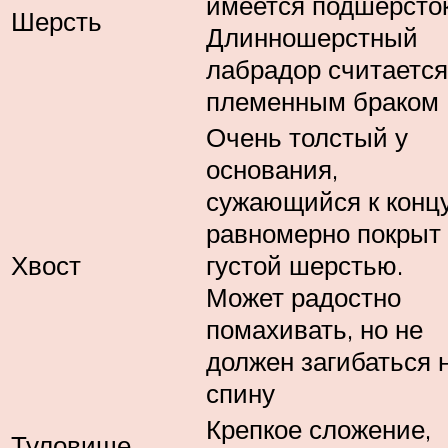
имеется подшерсток
Шерсть
Длинношерстный
лабрадор считается
племенным браком
Очень толстый у
основания,
сужающийся к концу
равномерно покрыт
Хвост
густой шерстью.
Может радостно
помахивать, но не
должен загибаться 
спину
Крепкое сложение,
Туловище