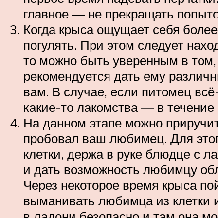
главное — не прекращать попыток
Когда крыса ощущает себя более
погулять. При этом следует нахо
то можно быть уверенным в том,
рекомендуется дать ему различн
вам. В случае, если питомец всё
какие-то лакомства — в течение 
На данном этапе можно приручить
пробовал ваш любимец. Для этог
клетки, держа в руке блюдце с 
и дать возможность любимцу обли
Через некоторое время крыса пой
выманивать любимца из клетки и
в ладони безопасно и там она м