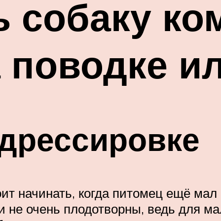
ь собаку ко
 поводке ил
 дрессировке
т начинать, когда питомец ещё мал 
и не очень плодотворны, ведь для м