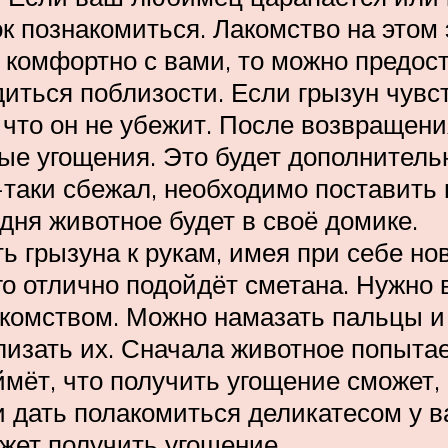
 познакомиться. Лакомство на этом 
 комфортно с вами, то можно предос
диться поблизости. Если грызун чувс
 что он не убежит. После возвращен
ые угощения. Это будет дополнитель
-таки сбежал, необходимо поставить 
дня животное будет в своё домике.
 грызуна к рукам, имея при себе но
о отлично подойдёт сметана. Нужно
лакомством. Можно намазать пальцы 
зать их. Сначала животное попытает
мёт, что получить угощение сможет,
 дать полакомиться деликатесом у ва
ожет получить угощение.