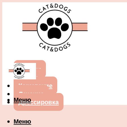
Собаки
Кошки
Кормление
Лечение
Меню
Дрессировка
Меню