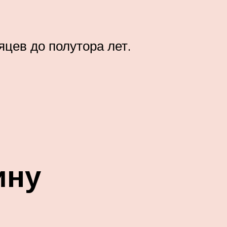
цев до полутора лет.
ину