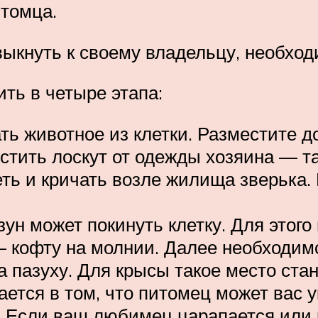
томца.
ыкнуть к своему владельцу, необхо
ть в четыре этапа:
ть животное из клетки. Разместите д
стить лоскут от одежды хозяина — т
ть и кричать возле жилища зверька. 
зун может покинуть клетку. Для этог
— кофту на молнии. Далее необходим
за пазуху. Для крысы такое место ст
ется в том, что питомец может вас у
 Если ваш любимец царапается или кр