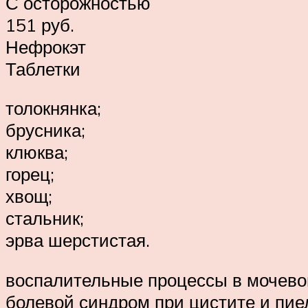
С осторожностью
151 руб.
Нефрокэт
Таблетки
толокнянка;
брусника;
клюква;
горец;
хвощ;
стальник;
эрва шерстистая.
воспалительные процессы в мочевом
болевой синдром при цистите и пие