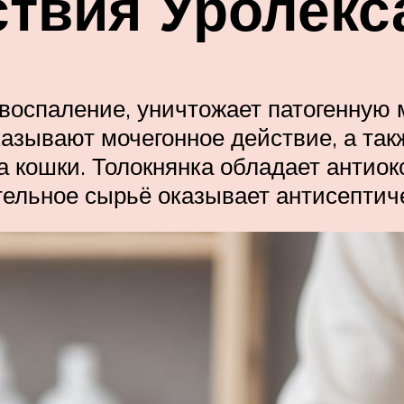
твия Уролекс
оспаление, уничтожает патогенную м
азывают мочегонное действие, а та
 кошки. Толокнянка обладает антио
тельное сырьё оказывает антисептич