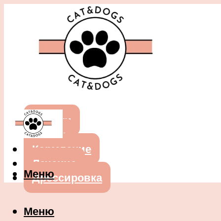
Собаки
Кошки
Кормление
Лечение
Меню
Дрессировка
Меню