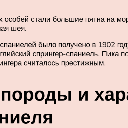
 особей стали большие пятна на мор
ная шея.
паниелей было получено в 1902 году
лийский спрингер-спаниель. Пика п
прингера считалось престижным.
породы и хар
аниеля