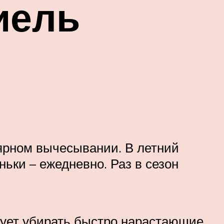
иель
лярном вычесывании. В летний
ньки – ежедневно. Раз в сезон
дует убирать быстро нарастающие