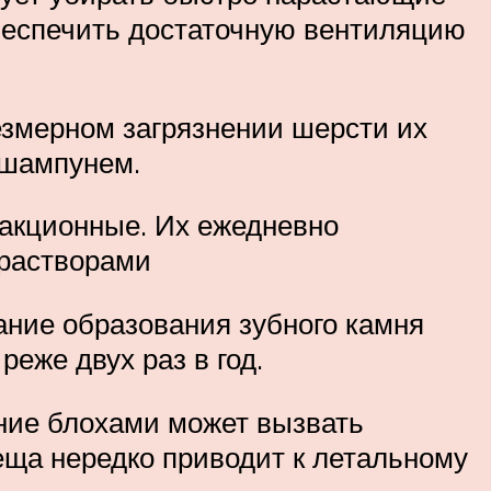
беспечить достаточную вентиляцию
езмерном загрязнении шерсти их
 шампунем.
еакционные. Их ежедневно
растворами
ание образования зубного камня
реже двух раз в год.
ение блохами может вызвать
еща нередко приводит к летальному