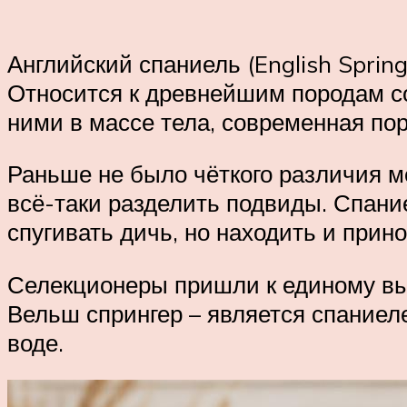
Английский спаниель (English Sprin
Относится к древнейшим породам со
ними в массе тела, современная по
Раньше не было чёткого различия 
всё-таки разделить подвиды. Спание
спугивать дичь, но находить и прино
Селекционеры пришли к единому выво
Вельш спрингер – является спаниел
воде.