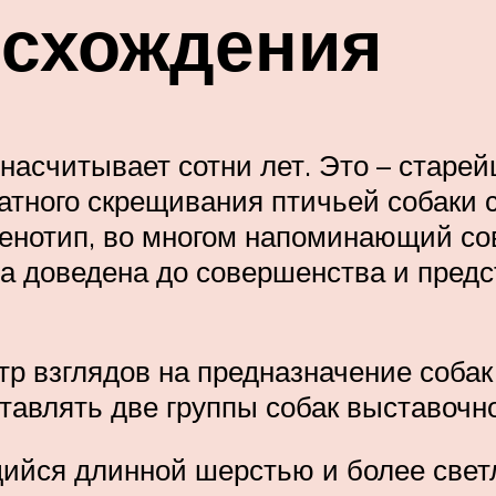
исхождения
насчитывает сотни лет. Это – старей
ратного скрещивания птичьей собаки
енотип, во многом напоминающий сов
ла доведена до совершенства и пред
р взглядов на предназначение собак 
тавлять две группы собак выставочно
йся длинной шерстью и более светл