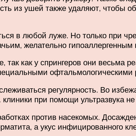
сть из ушей также удаляют, чтобы о
ься в любой луже. Но только при чр
бачьим, желательно гипоаллергенным
, так как у спрингеров они весьма р
пециальными офтальмологическими 
ослеживаться регулярность. Во избеж
 клиники при помощи ультразвука не 
работках против насекомых. Досажд
рматита, а укус инфицированного кл