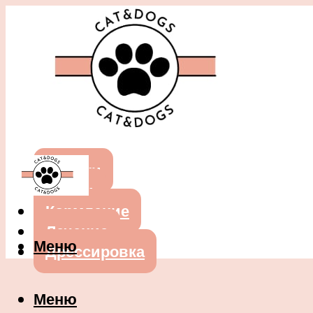
Собаки
Кошки
Кормление
Лечение
Меню
Дрессировка
Меню