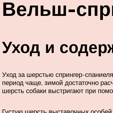
Вельш-спр
Уход и содер
Уход за шерстью спрингер-спаниеля
период чаще, зимой достаточно расч
шерсть собаки выстригают при пом
Густую шерсть выставочных особей