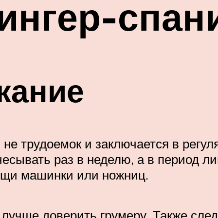
ингер-спан
жание
 не трудоемок и заключается в регу
есывать раз в неделю, а в период ли
ощи машинки или ножниц.
 лучше доверить грумеру. Также сле