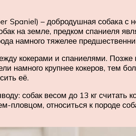
ger Spaniel) – добродушная собака с
бак на земле, предком спаниеля явл
рода намного тяжелее предшественни
между кокерами и спаниелями. Позже
ли намного крупнее кокеров, тем бол
сить её.
ду: собак весом до 13 кг считать ко
ем-пловцом, относиться к породе соб