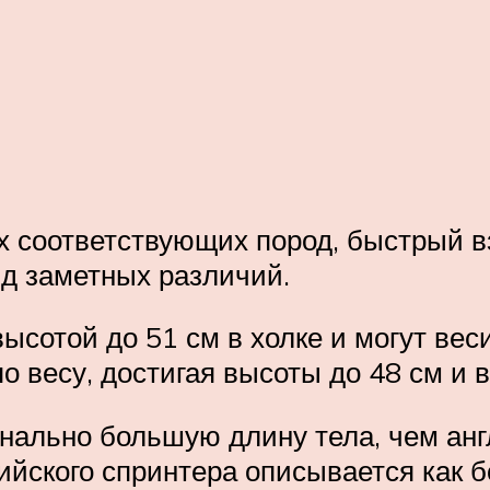
ух соответствующих пород, быстрый в
ряд заметных различий.
сотой до 51 см в холке и могут весит
о весу, достигая высоты до 48 см и в
ально большую длину тела, чем англ
лийского спринтера описывается как б