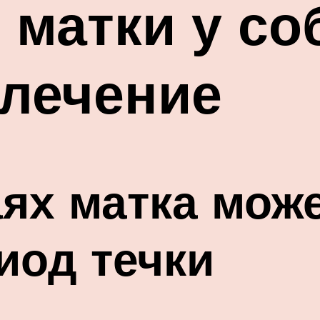
матки у со
 лечение
аях матка мож
иод течки