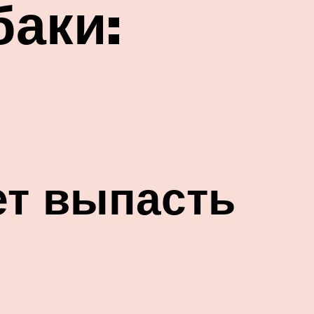
баки:
ет выпасть