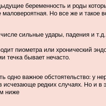
едыдущие беременность и роды котор
е маловероятная. Но все же и такое
числе сильные удары, падения и т.д.
водит пиометра или хронический эндо
и течка бывает нечасто.
ть одно важное обстоятельство: у н
 исчезающе редких случаях. Но и в э
ем ниже