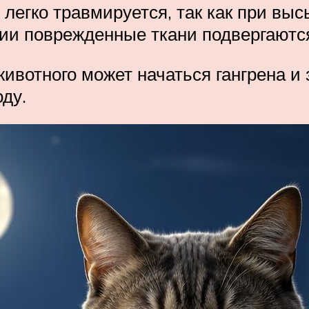
 легко травмируется, так как при вы
ии поврежденные ткани подвергаются
животного может начаться гангрена и 
ду.