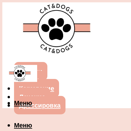
Собаки
Кошки
Кормление
Лечение
Меню
Дрессировка
Меню