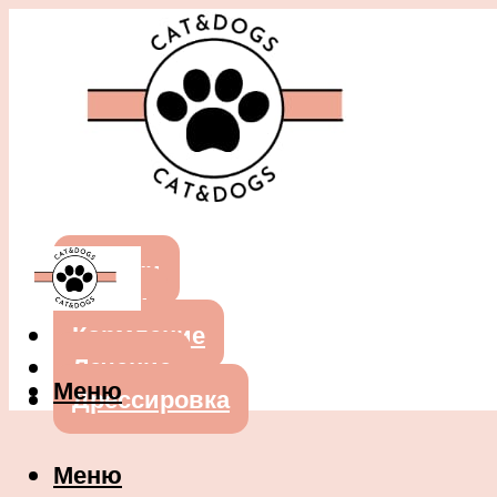
Собаки
Кошки
Кормление
Лечение
Меню
Дрессировка
Меню