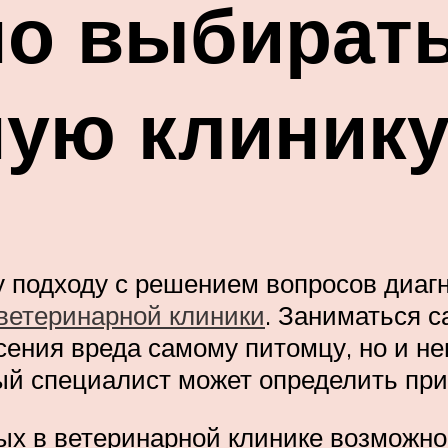
но выбират
ную клинику
у подходу с решением вопросов диаг
ветеринарной клиники
. Заниматься 
есения вреда самому питомцу, но и н
й специалист может определить при
х в ветеринарной клинике возможно