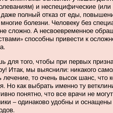
олеваниям) и неспецифические (или 
 даже полный отказ от еды, повышени
 многие болезни. Человеку без спец
не сложно. А несвоевременное обра
твами» способны привести к осложне
а.
ь для того, чтобы при первых призна
у! Итак, мы выяснили: никакого само
 лечение, то очень высок шанс, что 
. Но как выбрать именно ту ветклиник
ивно понятно, что все врачи не могу
ники – одинаково удобны и оснащен
одов.