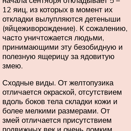
начала сентября откладывает 5 –
12 яиц, из которых в момент их
откладки вылупляются детеныши
(яйцеживорождение). К сожалению,
часто уничтожается людьми,
принимающими эту безобидную и
полезную ящерицу за ядовитую
змею.
Сходные виды. От желтопузика
отличается окраской, отсутствием
вдоль боков тела складки кожи и
более мелкими размерами. От
змей отличается присутствием
подвижных век и очень ломким