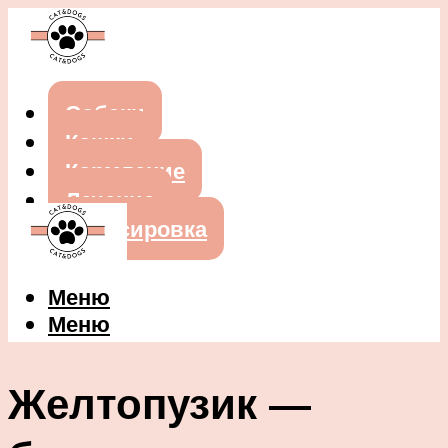
Собаки
Кошки
Кормление
Лечение
Дрессировка
Меню
Меню
Желтопузик —