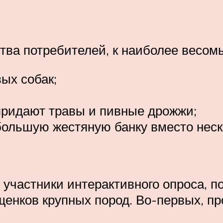
тва потребителей, к наиболее весом
ых собак;
придают травы и пивные дрожжи;
большую жестяную банку вместо неск
частники интерактивного опроса, п
щенков крупных пород. Во-первых, п