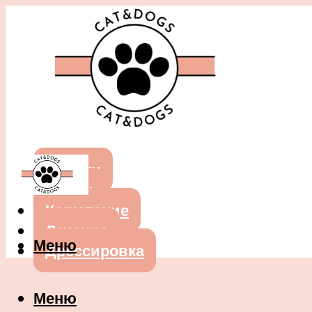
Собаки
Кошки
Кормление
Лечение
Меню
Дрессировка
Меню