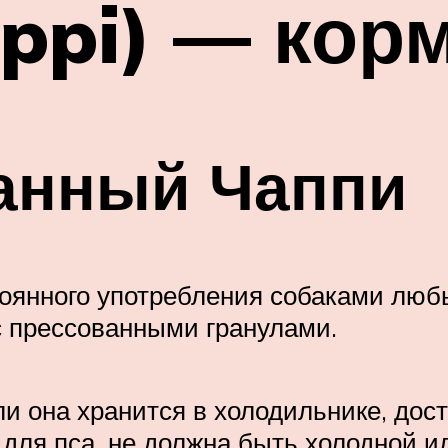
ppi) — корм
анный Чаппи
тоянного употребления собаками люб
с прессованными гранулами.
и она хранится в холодильнике, дос
для пса, не должна быть холодной и