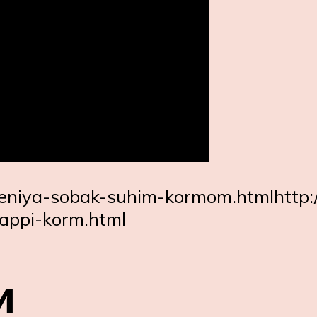
eniya-sobak-suhim-kormom.htmlhttp://
happi-korm.html
и