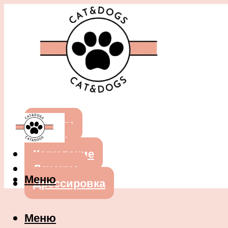
Собаки
Кошки
Кормление
Лечение
Меню
Дрессировка
Меню