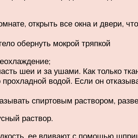
мнате, открыть все окна и двери, ч
тело обернуть мокрой тряпкой
реохлаждение;
сть шеи и за ушами. Как только ткан
 прохладной водой. Если он отказыв
азывать спиртовым раствором, разве
усный раствор.
дкость, ее вливают с помощью шпри