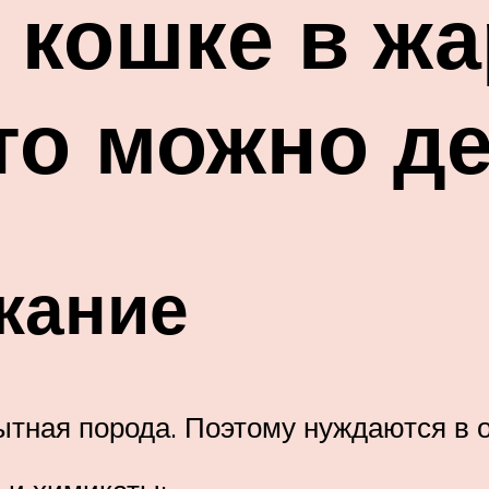
 кошке в жа
то можно д
жание
тная порода. Поэтому нуждаются в о