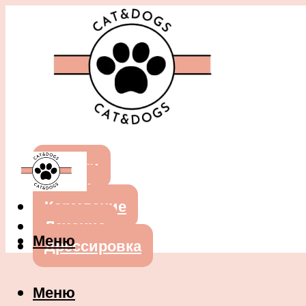
Собаки
Кошки
Кормление
Лечение
Меню
Дрессировка
Меню