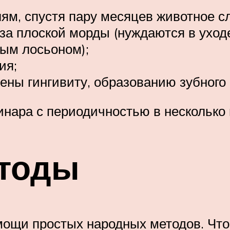
лям, спустя пару месяцев животное с
-за плоской морды (нуждаются в уход
ым лосьоном);
ия;
ены гингивиту, образованию зубного 
инара с периодичностью в несколько
тоды
мощи простых народных методов. Ч