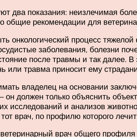
т два показания: неизлечимая болезн
ько общие рекомендации для ветерин
ыть онкологический процесс тяжелой
судистые заболевания, болезни поче
тояние после травмы и так далее. В 
нь или травма приносит ему страдани
имать владелец на основании заключ
— он должен только объяснить объек
ких исследований и анализов животно
тот врач, по профилю которого лечит
а ветеринарный врач общего профиля