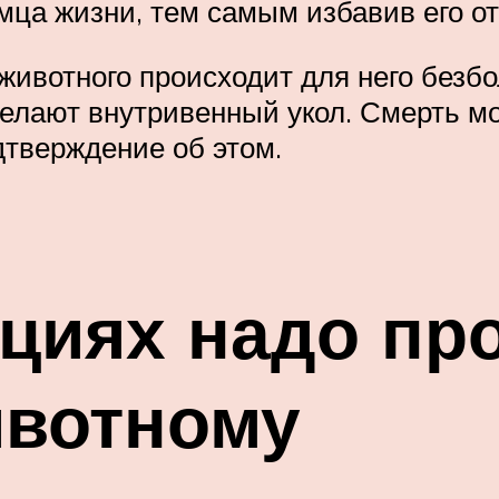
мца жизни, тем самым избавив его от
ивотного происходит для него безбо
делают внутривенный укол. Смерть мо
дтверждение об этом.
ациях надо пр
ивотному