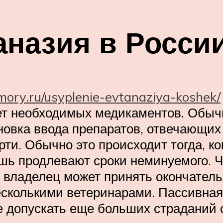
аназия в Росси
mory.ru/usyplenie-evtanaziya-koshek/
чет необходимых медикаментов. Обыч
овка ввода препаратов, отвечающих
рти. Обычно это происходит тогда, ко
лишь продлевают сроки неминуемого. 
о владелец может принять окончател
сколькими ветеринарами. Пассивная 
не допускать еще больших страданий 