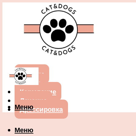
Собаки
Кошки
Кормление
Лечение
Меню
Дрессировка
Меню