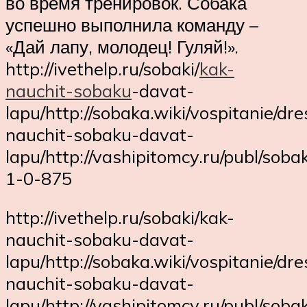
во время тренировок. Собака
успешно выполнила команду –
«Дай лапу, молодец! Гуляй!».
http://ivethelp.ru/sobaki/
kak-
nauchit-sobaku
-davat-
lapu/http://sobaka.wiki/vospitanie/dr
nauchit-sobaku-davat-
lapu/http://vashipitomcy.ru/publ/s
1-0-875
http://ivethelp.ru/sobaki/kak-
nauchit-sobaku-davat-
lapu/http://sobaka.wiki/vospitanie/dr
nauchit-sobaku-davat-
lapu/http://vashipitomcy.ru/publ/s