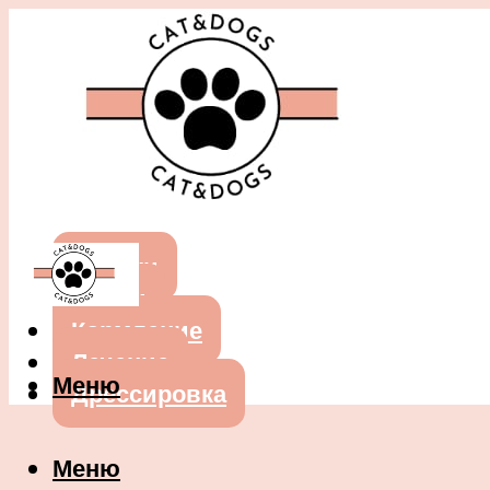
Собаки
Кошки
Кормление
Лечение
Меню
Дрессировка
Меню