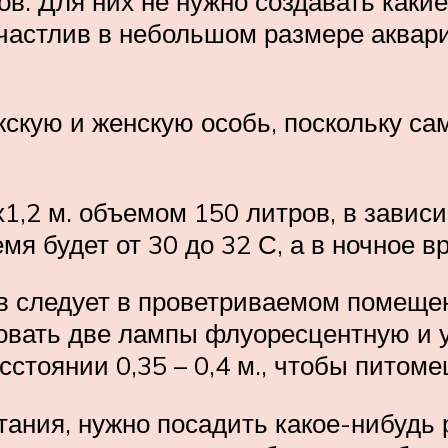
в. Для них не нужно создавать каки
счастлив в небольшом размере аква
скую и женскую особь, поскольку са
1,2 м. объемом 150 литров, в зависи
 будет от 30 до 32 С, а в ночное вр
 следует в проветриваемом помещен
зовать две лампы флуоресцентную и 
стоянии 0,35 – 0,4 м., чтобы питом
ания, нужно посадить какое-нибудь р