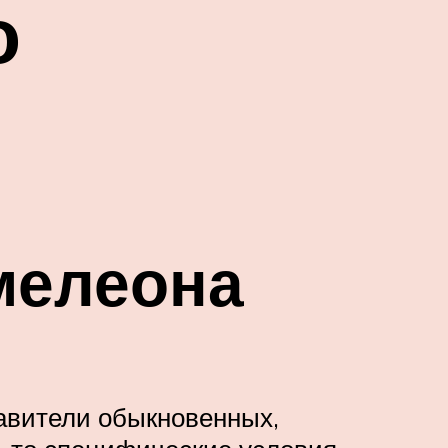
о
мелеона
авители обыкновенных,