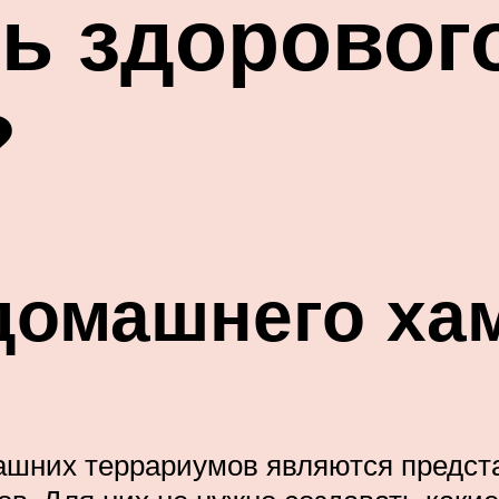
ь здоровог
?
домашнего ха
шних террариумов являются предст