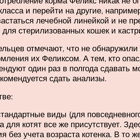
отребление корма Феликс никак не о
класса и перейти на другие, наприме
вастаться лечебной линейкой и не п
 для стерилизованных кошек и кастр
ельцев отмечают, что не обнаружили
ления их Феликсом. А тем, кто опас
ндуют один раз в полгода сдавать мо
екомендуется сдать анализы.
тве:
стандартные виды (для повседневног
а для котят все же присутствует. З
я без учета возраста котенка. В то 