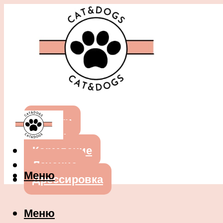
Собаки
Кошки
Кормление
Лечение
Меню
Дрессировка
Меню