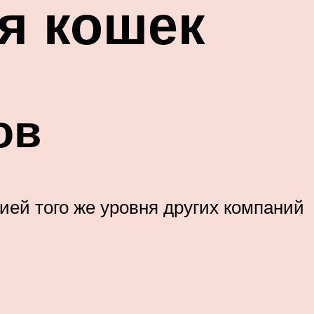
ля кошек
ов
цией того же уровня других компаний