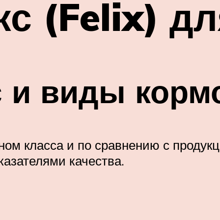
с (Felix) д
с и виды корм
коном класса и по сравнению с продук
казателями качества.