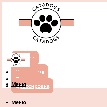
Собаки
Кошки
Кормление
Лечение
Меню
Дрессировка
Меню