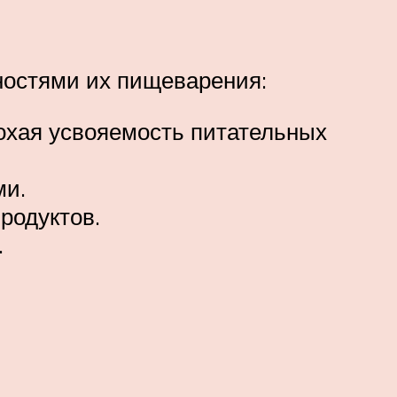
ностями их пищеварения:
охая усвояемость питательных
ми.
родуктов.
.