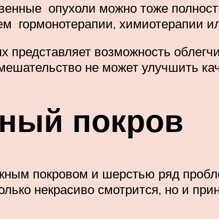
твенные опухоли можно тоже полност
ем гормонотерапии, химиотерапии ил
х представляет возможность облегчит
мешательство не может улучшить кач
жный покров
ным покровом и шерстью ряд пробле
лько некрасиво смотрится, но и при