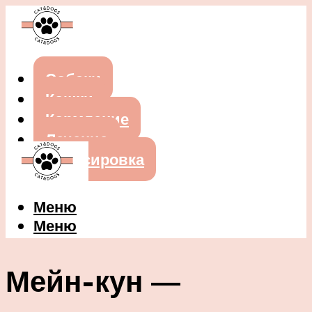
Собаки
Кошки
Кормление
Лечение
Дрессировка
Меню
Меню
Мейн-кун —