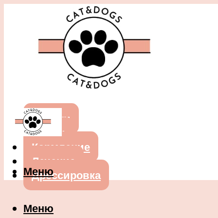
Собаки
Кошки
Кормление
Лечение
Меню
Дрессировка
Меню