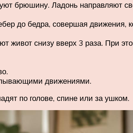
уют брюшину. Ладонь направляют све
ребер до бедра, совершая движения,
ют живот снизу вверх 3 раза. При эт
во.
опывающими движениями.
ладят по голове, спине или за ушком.