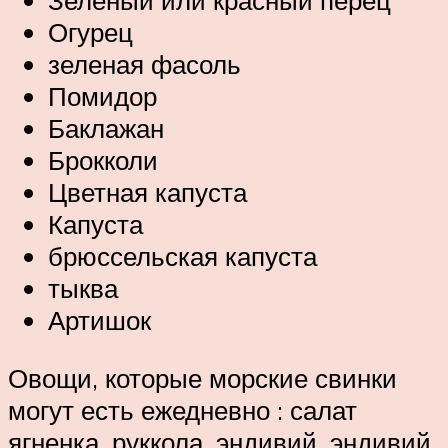
Зеленый или красный перец
Огурец
зеленая фасоль
Помидор
Баклажан
Брокколи
Цветная капуста
Капуста
брюссельская капуста
тыква
Артишок
Овощи, которые морские свинки
могут есть ежедневно : салат
ягненка, руккола, эндивий, эндивий,