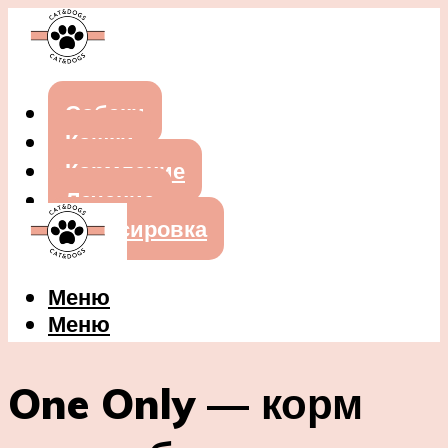
Собаки
Кошки
Кормление
Лечение
Дрессировка
Меню
Меню
One Only — корм