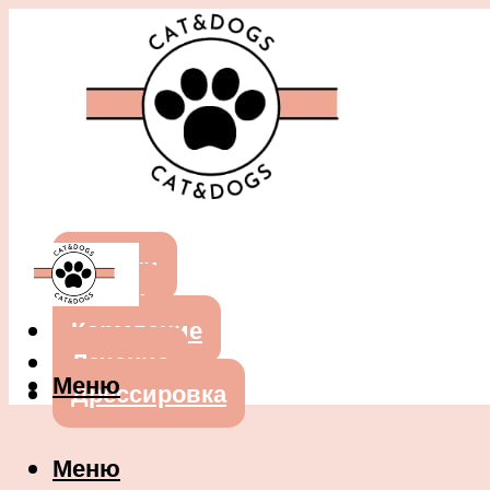
Собаки
Кошки
Кормление
Лечение
Меню
Дрессировка
Меню