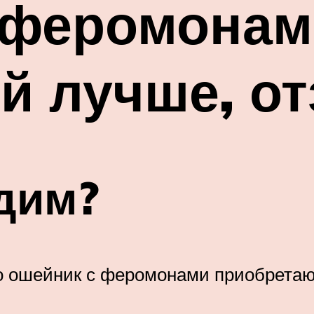
 феромонам
ой лучше, о
дим?
 то ошейник с феромонами приобрета