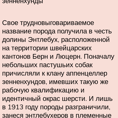
зенненхунды
Свое трудновыговариваемое
название порода получила в честь
долины Энтлебух, расположенной
на территории швейцарских
кантонов Берн и Люцерн. Поначалу
небольших пастушьих собак
причисляли к клану аппенцеллер
зенненхундов, имевших такую же
рабочую квалификацию и
идентичный окрас шерсти. И лишь
в 1913 году породы разграничили,
занеся энтлебухеров в племенные