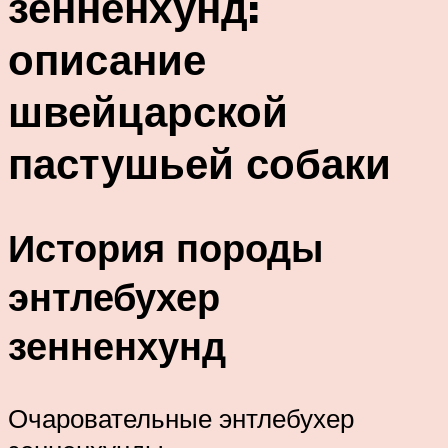
зенненхунд:
описание
швейцарской
пастушьей собаки
История породы
энтлебухер
зенненхунд
Очаровательные энтлебухер