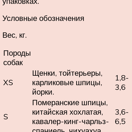
упаковках.
Условные обозначения
Вес, кг.
Породы
собак
Щенки, тойтерьеры,
1,8-
XS
карликовые шпицы,
3,6
йорки.
Померанские шпицы,
китайская хохлатая,
3,6-
S
кавалер-кинг-чарльз-
6,5
спаниель, чихуахуа.