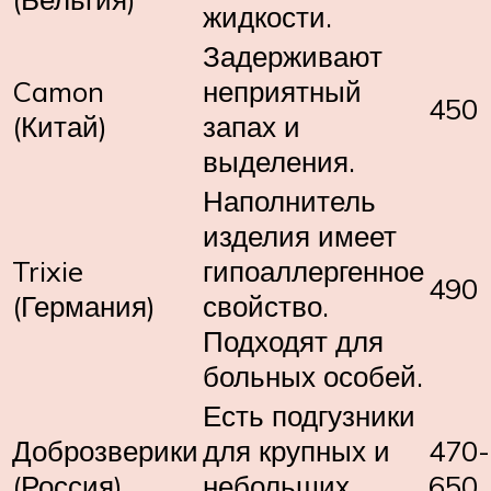
жидкости.
Задерживают
Camon
неприятный
450
(Китай)
запах и
выделения.
Наполнитель
изделия имеет
Trixie
гипоаллергенное
490
(Германия)
свойство.
Подходят для
больных особей.
Есть подгузники
Доброзверики
для крупных и
470-
(Россия)
небольших
650