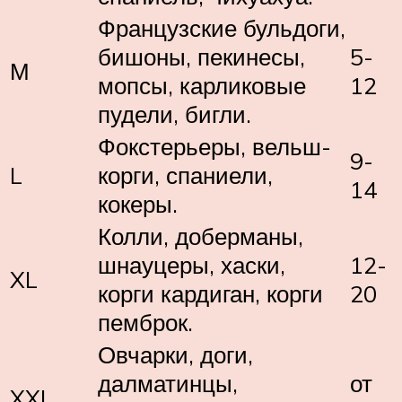
Французские бульдоги,
бишоны, пекинесы,
5-
М
мопсы, карликовые
12
пудели, бигли.
Фокстерьеры, вельш-
9-
L
корги, спаниели,
14
кокеры.
Колли, доберманы,
шнауцеры, хаски,
12-
XL
корги кардиган, корги
20
пемброк.
Овчарки, доги,
далматинцы,
от
XXL